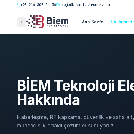
+90 216 807 24 36
proje@biemelektronik.com
Ana Sayfa
Hakkımızd
BİEM Teknoloji El
Hakkında
Haberleşme, RF kapsama, güvenlik ve saha alty
mühendislik odaklı çözümler sunuyoruz.