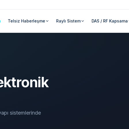
a
Telsiz Haberleşme
Raylı Sistem
DAS / RF Kapsama
ektronik
apı sistemlerinde