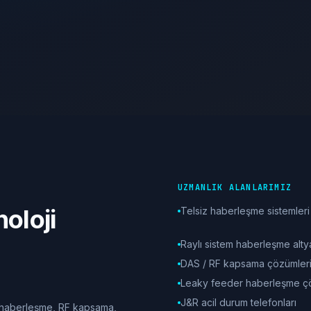
UZMANLIK ALANLARIMIZ
oloji
Telsiz haberleşme sistemleri
Raylı sistem haberleşme altya
DAS / RF kapsama çözümler
Leaky feeder haberleşme ç
J&R acil durum telefonları
i, haberleşme, RF kapsama,